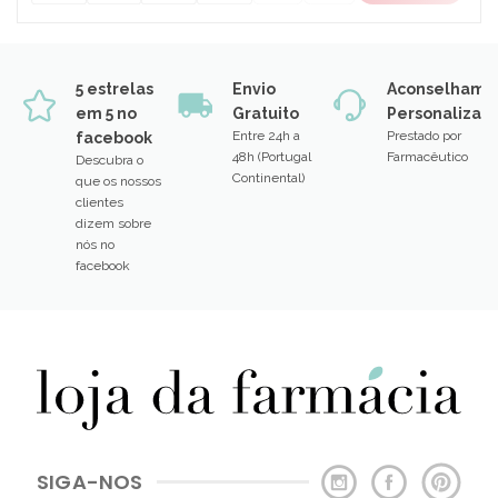
5 estrelas
Envio
Aconselhame
em 5 no
Gratuito
Personalizad
Entre 24h a
Prestado por
facebook
48h (Portugal
Farmacêutico
Descubra o
Continental)
que os nossos
clientes
dizem sobre
nós no
facebook
SIGA-NOS