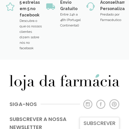
5 estrelas
Envio
Aconselhame
em 5 no
Gratuito
Personalizad
Entre 24h a
Prestado por
facebook
48h (Portugal
Farmacêutico
Descubra o
Continental)
que os nossos
clientes
dizem sobre
nós no
facebook
SIGA-NOS
SUBSCREVER A NOSSA
SUBSCREVER
NEWSLETTER