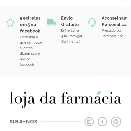
5 estrelas
Envio
Aconselhame
em 5 no
Gratuito
Personalizad
Entre 24h a
Prestado por
facebook
48h (Portugal
Farmacêutico
Descubra o
Continental)
que os nossos
clientes
dizem sobre
nós no
facebook
SIGA-NOS