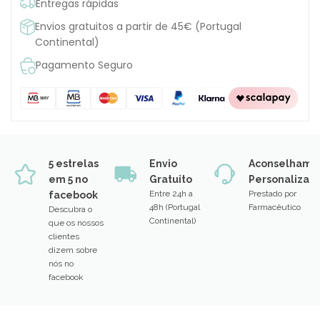
Entregas rápidas
Envios gratuitos a partir de 45€ (Portugal
Continental)
Pagamento Seguro
5 estrelas
Envio
Aconselhame
em 5 no
Gratuito
Personalizad
Entre 24h a
Prestado por
facebook
48h (Portugal
Farmacêutico
Descubra o
Continental)
que os nossos
clientes
dizem sobre
nós no
facebook