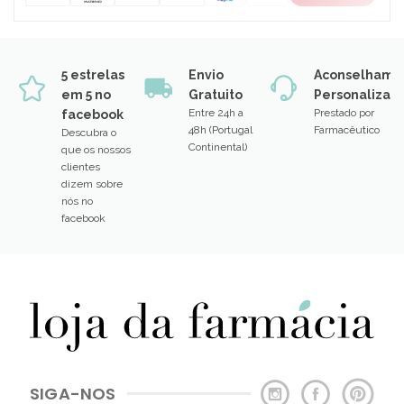
5 estrelas
Envio
Aconselhame
em 5 no
Gratuito
Personalizad
Entre 24h a
Prestado por
facebook
48h (Portugal
Farmacêutico
Descubra o
Continental)
que os nossos
clientes
dizem sobre
nós no
facebook
SIGA-NOS