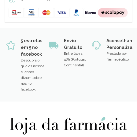
5 estrelas
Envio
Aconselhame
em 5 no
Gratuito
Personalizad
Entre 24h a
Prestado por
facebook
48h (Portugal
Farmacêutico
Descubra o
Continental)
que os nossos
clientes
dizem sobre
nós no
facebook