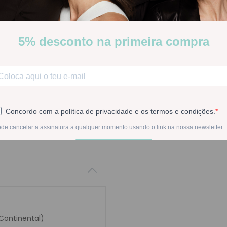
Apivita Condicionador Suav
fino que fica facilmente p
Stock:
Disponível
-
1
+
Na compra deste pr
 Continental)