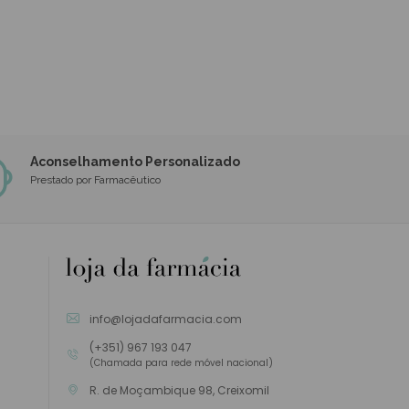
Aconselhamento Personalizado
Prestado por Farmacêutico
info@lojadafarmacia.com
(+351) 967 193 047
(Chamada para rede móvel nacional)
R. de Moçambique 98, Creixomil