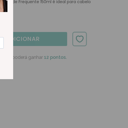
e Uso de Frequente 150ml é ideal para cabelo
esado.
ADICIONAR
oduto poderá ganhar
12 pontos.