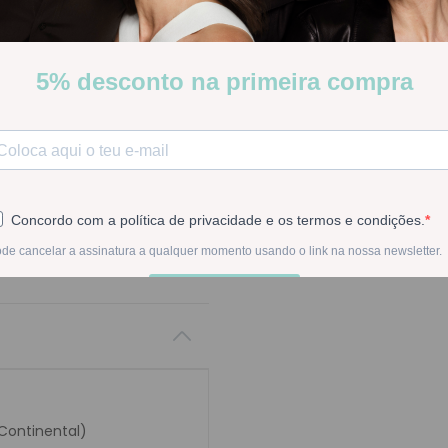
suave e calmante para re
Poucas Unidades
Stock:
Disponível
-
1
+
Na compra deste pr
 Continental)