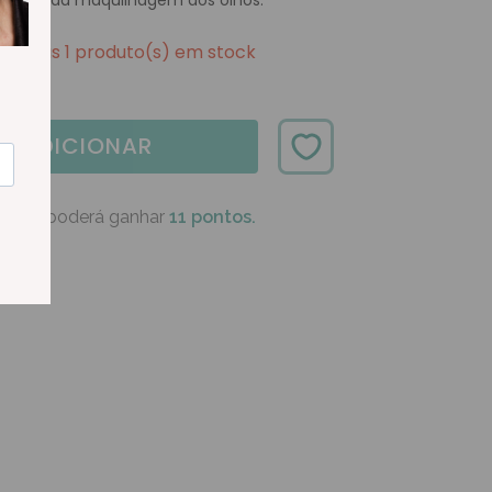
moção da maquilhagem dos olhos.
Apenas 1 produto(s) em stock
ADICIONAR
oduto poderá ganhar
11 pontos.