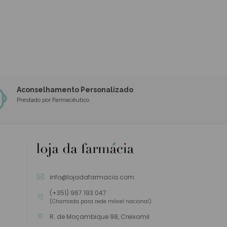
Aconselhamento Personalizado
Prestado por Farmacêutico
info@lojadafarmacia.com
(+351) 967 193 047
(Chamada para rede móvel nacional)
R. de Moçambique 98, Creixomil