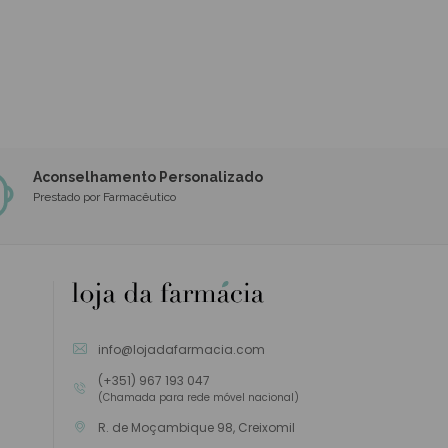
Aconselhamento Personalizado
Prestado por Farmacêutico
info@lojadafarmacia.com
(+351) 967 193 047
(Chamada para rede móvel nacional)
R. de Moçambique 98, Creixomil