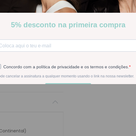
Apivita Express Beauty Másc
protege a tez contra os radi
Stock:
Disponível
-
1
+
Na compra deste pr
 Continental)