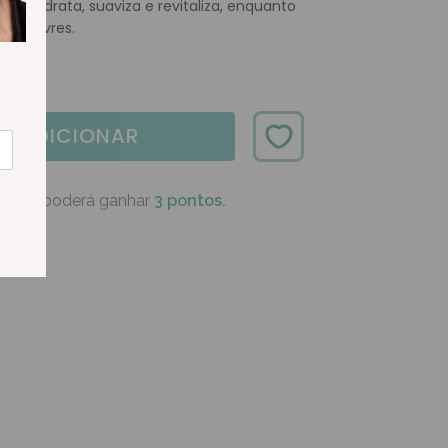
ara hidrata, suaviza e revitaliza, enquanto
cais livres.
ADICIONAR
oduto poderá ganhar
3 pontos.