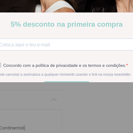
Atua hidratando os cabel
Stock:
Disponível
-
1
+
Na compra deste pr
 Continental)