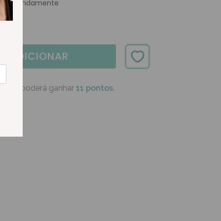
os profundamente
ADICIONAR
oduto poderá ganhar
11 pontos.