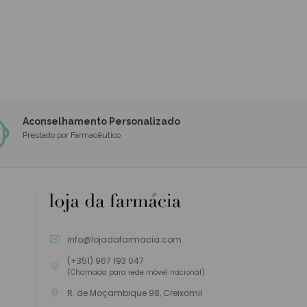
Aconselhamento Personalizado
Prestado por Farmacêutico
info@lojadafarmacia.com
(+351) 967 193 047
(Chamada para rede móvel nacional)
R. de Moçambique 98, Creixomil