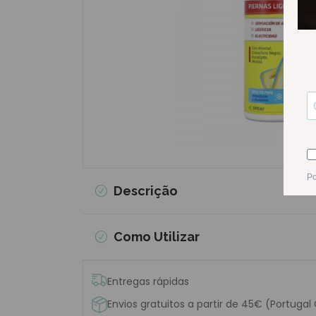
Descrição
Como Utilizar
Entregas rápidas
Envios gratuitos a partir de 45€ (Portugal