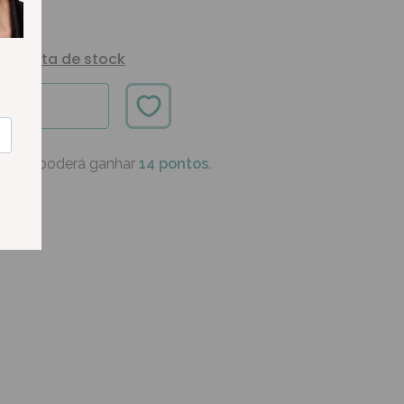
Alerta de stock
ÍVEL
oduto poderá ganhar
14 pontos.