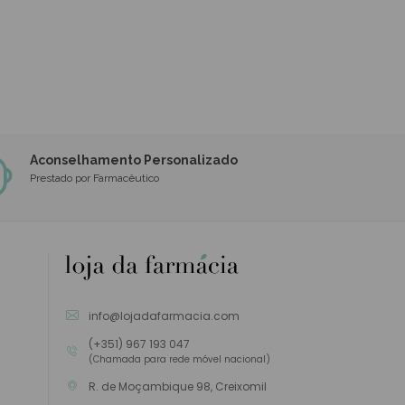
Aconselhamento Personalizado
Prestado por Farmacêutico
info@lojadafarmacia.com
(+351) 967 193 047
(Chamada para rede móvel nacional)
R. de Moçambique 98, Creixomil