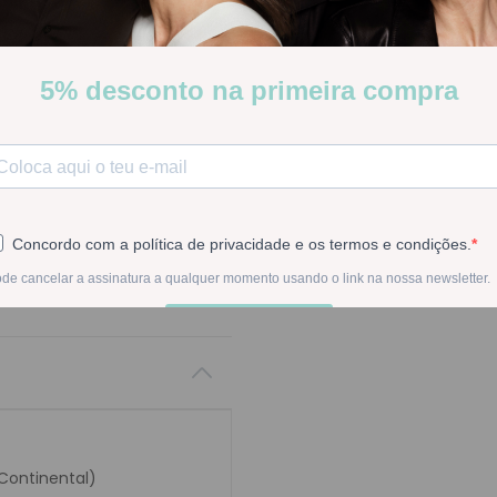
o cansaço nas pernas.
Stock:
Indisponível
INDISPON
Na compra deste pr
 Continental)