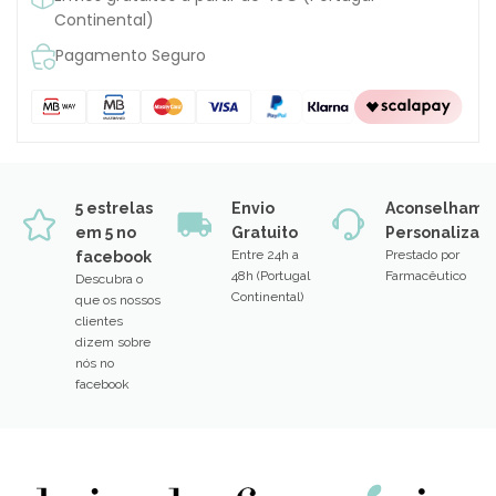
Continental)
Pagamento Seguro
5 estrelas
Envio
Aconselhame
em 5 no
Gratuito
Personalizad
Entre 24h a
Prestado por
facebook
48h (Portugal
Farmacêutico
Descubra o
Continental)
que os nossos
clientes
dizem sobre
nós no
facebook