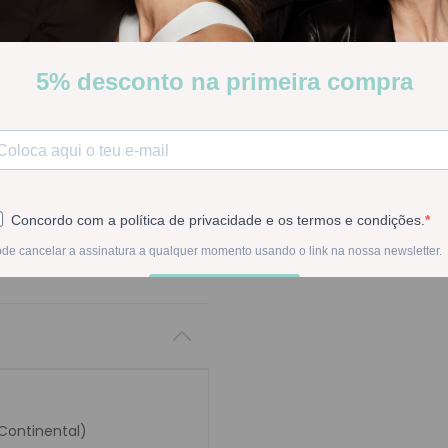
Stock:
Indisponível
INDISPON
Na compra deste pr
 Continental)