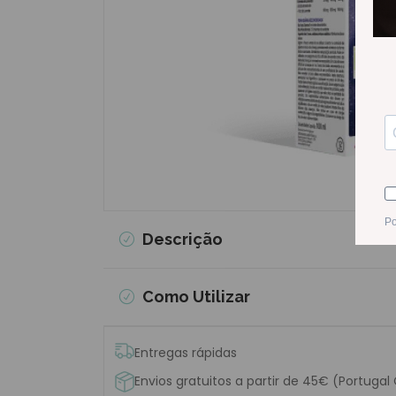
Descrição
Como Utilizar
Entregas rápidas
Envios gratuitos a partir de 45€ (Portugal