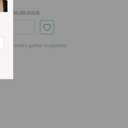
Alerta de stock
ÍVEL
oduto poderá ganhar
10 pontos.