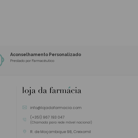
Aconselhamento Personalizado
Prestado por Farmacêutico
info@lojadafarmacia.com
(+351) 967 193 047
(Chamada para rede móvel nacional)
R. de Moçambique 98, Creixomil