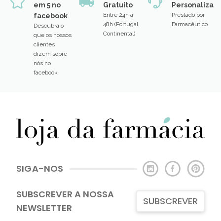
em 5 no
Gratuito
Personalizad
Entre 24h a
Prestado por
facebook
48h (Portugal
Farmacêutico
Descubra o
Continental)
que os nossos
clientes
dizem sobre
nós no
facebook
SIGA-NOS
SUBSCREVER A NOSSA
SUBSCREVER
NEWSLETTER