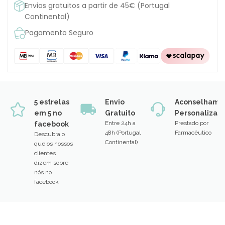
Envios gratuitos a partir de 45€ (Portugal
Continental)
Pagamento Seguro
5 estrelas
Envio
Aconselhame
em 5 no
Gratuito
Personalizad
Entre 24h a
Prestado por
facebook
48h (Portugal
Farmacêutico
Descubra o
Continental)
que os nossos
clientes
dizem sobre
nós no
facebook