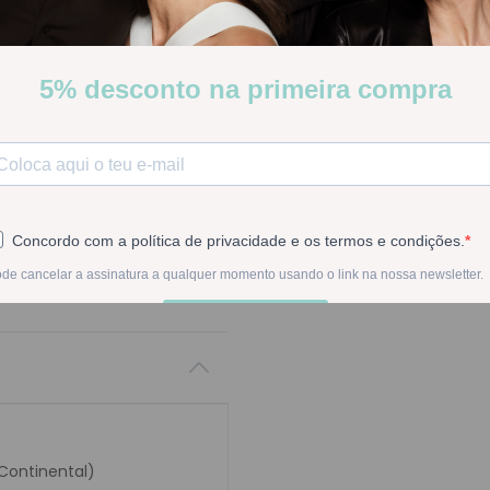
Adequadas para o rosto, c
Stock:
Disponível
-
1
+
Na compra deste pr
 Continental)