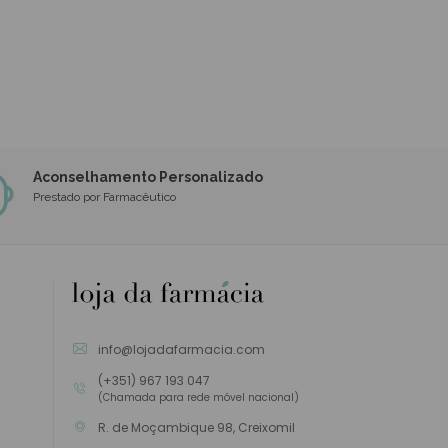
Aconselhamento Personalizado
Prestado por Farmacêutico
info@lojadafarmacia.com
(+351) 967 193 047
(Chamada para rede móvel nacional)
R. de Moçambique 98, Creixomil