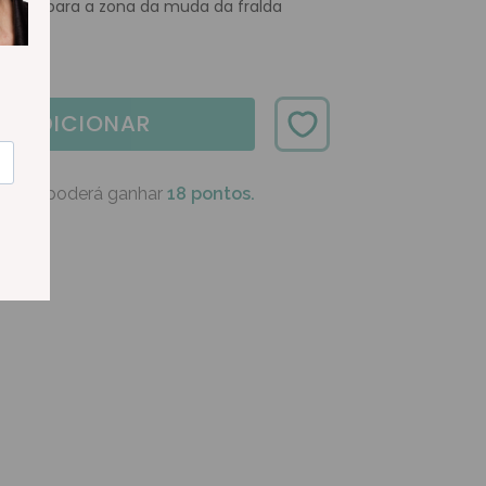
orpo e para a zona da muda da fralda
ADICIONAR
oduto poderá ganhar
18 pontos.