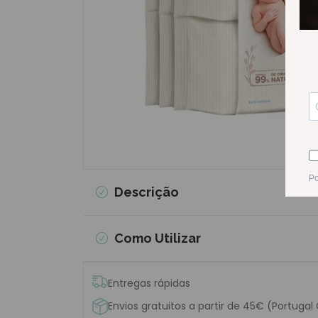
Descrição
Como Utilizar
Entregas rápidas
Envios gratuitos a partir de 45€ (Portugal