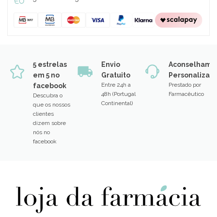
5 estrelas
Envio
Aconselhame
em 5 no
Gratuito
Personalizad
Entre 24h a
Prestado por
facebook
48h (Portugal
Farmacêutico
Descubra o
Continental)
que os nossos
clientes
dizem sobre
nós no
facebook