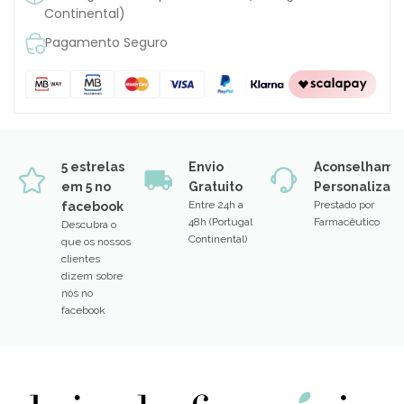
Continental)
Pagamento Seguro
5 estrelas
Envio
Aconselhame
em 5 no
Gratuito
Personalizad
Entre 24h a
Prestado por
facebook
48h (Portugal
Farmacêutico
Descubra o
Continental)
que os nossos
clientes
dizem sobre
nós no
facebook