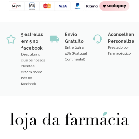
5 estrelas
Envio
Aconselhame
em 5 no
Gratuito
Personalizad
Entre 24h a
Prestado por
facebook
48h (Portugal
Farmacêutico
Descubra o
Continental)
que os nossos
clientes
dizem sobre
nós no
facebook