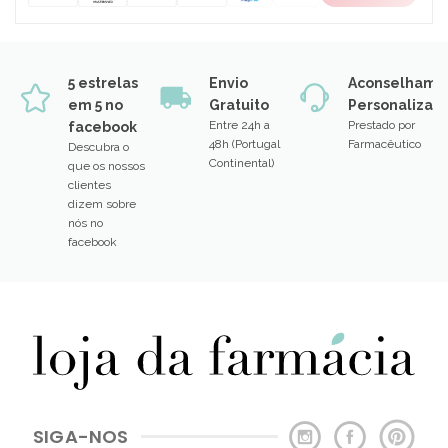
5 estrelas
Envio
Aconselhame
em 5 no
Gratuito
Personalizad
Entre 24h a
Prestado por
facebook
48h (Portugal
Farmacêutico
Descubra o
Continental)
que os nossos
clientes
dizem sobre
nós no
facebook
SIGA-NOS