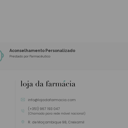
Aconselhamento Personalizado
Prestado por Farmacêutico
info@lojadafarmacia.com
(+351) 967 193 047
(Chamada para rede móvel nacional)
R. de Moçambique 98, Creixomil