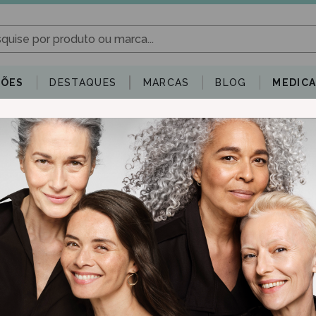
ÕES
DESTAQUES
MARCAS
BLOG
MEDIC
iança
Dermocosmética
Capilares
Saúde Oral
Supleme
Toggle dropdown
Toggle dropdown
Toggle dropdown
Toggle dro
Avene
Avene Solar Mine
40 Ml
17.81€
23.
Preço mais baixo dos últim