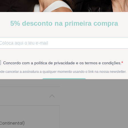
[COD 7001164]
Proteção solar muito elevad
químicos e perfume.
Stock:
Disponível
-
1
+
Na compra deste pr
 Continental)