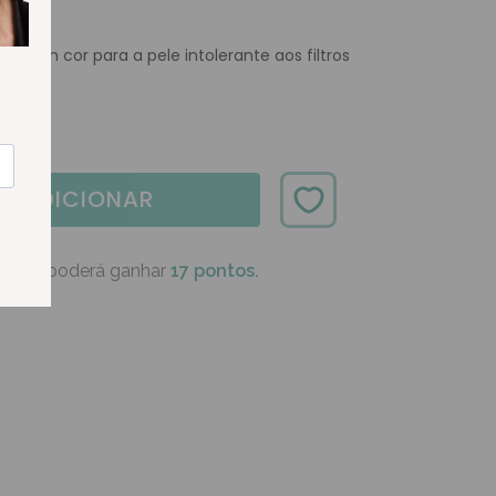
a com cor para a pele intolerante aos filtros
ADICIONAR
oduto poderá ganhar
17 pontos.