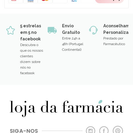
5 estrelas
Envio
Aconselhame
em 5 no
Gratuito
Personalizad
Entre 24h a
Prestado por
facebook
48h (Portugal
Farmacêutico
Descubra o
Continental)
que os nossos
clientes
dizem sobre
nós no
facebook
SIGA-NOS