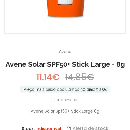
-25%
Avene
Avene Solar SPF50+ Stick Large - 8g
11.14€
14.85€
Preço mais baixo dos últimos 30 dias: 9.25€
[COD 6825885]
Avene Solar Spf50+ Stick Large 8g
Alerta de stock
Stock:
Indisponível