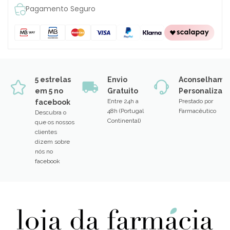
Pagamento Seguro
5 estrelas
Envio
Aconselhame
em 5 no
Gratuito
Personalizad
Entre 24h a
Prestado por
facebook
48h (Portugal
Farmacêutico
Descubra o
Continental)
que os nossos
clientes
dizem sobre
nós no
facebook