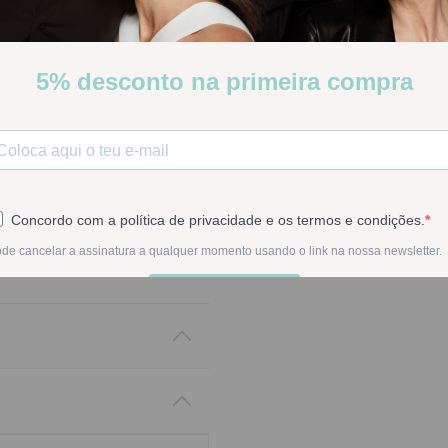
[COD 7553586]
Desenvolvido para quem pr
completa contra os raios s
Stock:
Disponível
-
1
+
Na compra deste pr