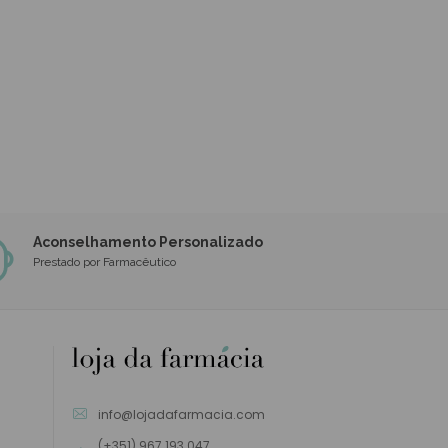
Aconselhamento Personalizado
Prestado por Farmacêutico
info@lojadafarmacia.com
(+351) 967 193 047