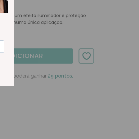
ocura um efeito iluminador e proteção
olares numa única aplicação.
ADICIONAR
oduto poderá ganhar
29 pontos.