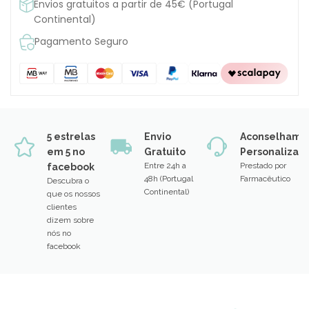
Envios gratuitos a partir de 45€ (Portugal
Continental)
Pagamento Seguro
5 estrelas
Envio
Aconselhame
em 5 no
Gratuito
Personalizad
Entre 24h a
Prestado por
facebook
48h (Portugal
Farmacêutico
Descubra o
Continental)
que os nossos
clientes
dizem sobre
nós no
facebook