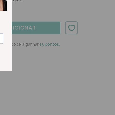
uaviza a pele.
ADICIONAR
oduto poderá ganhar
15 pontos.