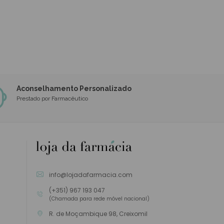
Aconselhamento Personalizado
Prestado por Farmacêutico
info@lojadafarmacia.com
(+351) 967 193 047
(Chamada para rede móvel nacional)
R. de Moçambique 98, Creixomil