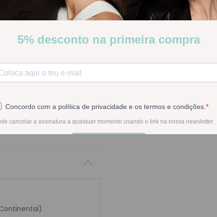
naturais. Limpa, hidrata e s
Stock:
Disponível
-
1
+
Na compra deste pr
 Continental)