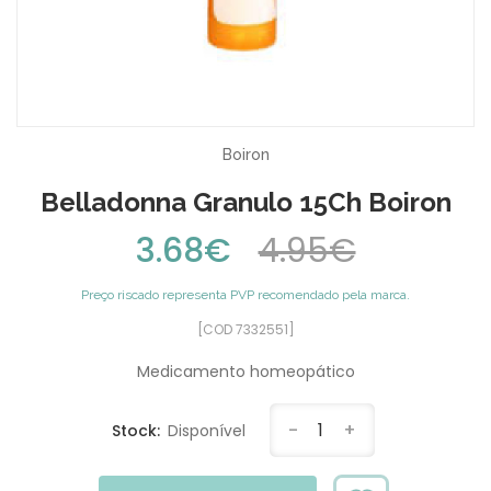
Boiron
Belladonna Granulo 15Ch Boiron
3.68€
4.95€
Preço riscado representa PVP recomendado pela marca.
[COD 7332551]
Medicamento homeopático
-
1
+
Stock:
Disponível