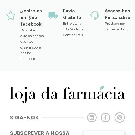
5 estrelas
Envio
Aconselhame
em 5 no
Gratuito
Personalizad
Entre 24h a
Prestado por
facebook
48h (Portugal
Farmacêutico
Descubra o
Continental)
que os nossos
clientes
dizem sobre
nós no
facebook
SIGA-NOS
SUBSCREVER A NOSSA