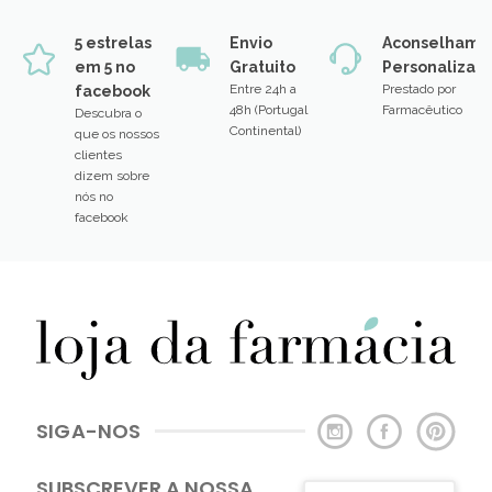
5 estrelas
Envio
Aconselhame
em 5 no
Gratuito
Personalizad
Entre 24h a
Prestado por
facebook
48h (Portugal
Farmacêutico
Descubra o
Continental)
que os nossos
clientes
dizem sobre
nós no
facebook
SIGA-NOS
SUBSCREVER A NOSSA