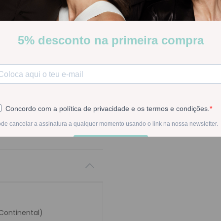
Stock:
Disponível
-
1
+
Na compra deste pr
 Continental)