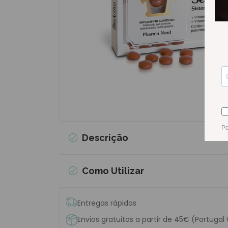
Descrição
Como Utilizar
Entregas rápidas
Envios gratuitos a partir de 45€ (Portugal