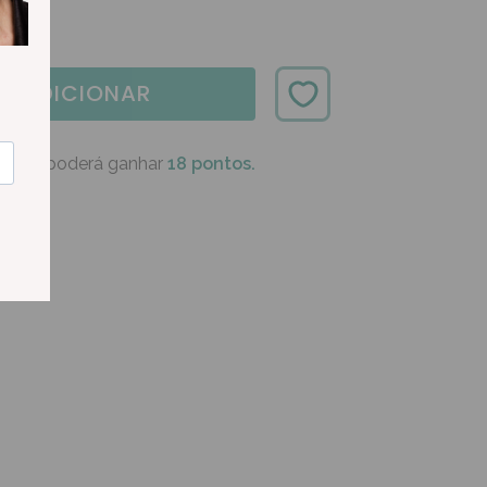
ADICIONAR
oduto poderá ganhar
18 pontos.