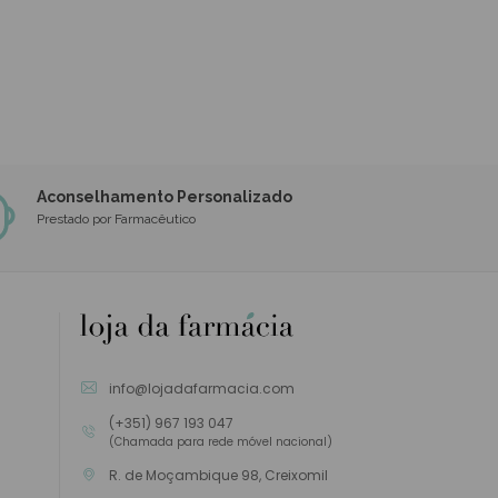
Aconselhamento Personalizado
Prestado por Farmacêutico
info@lojadafarmacia.com
(+351) 967 193 047
(Chamada para rede móvel nacional)
R. de Moçambique 98, Creixomil