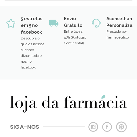
5 estrelas
Envio
Aconselhame
em 5 no
Gratuito
Personalizad
Entre 24h a
Prestado por
facebook
48h (Portugal
Farmacêutico
Descubra o
Continental)
que os nossos
clientes
dizem sobre
nós no
facebook
SIGA-NOS