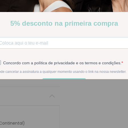
Bioclin Peeling Caspa Mon
Stock:
Disponível
-
1
+
Na compra deste pr
 Continental)