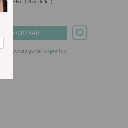
odoses - 5ml (x6 unidades)
ADICIONAR
oduto poderá ganhar
13 pontos.