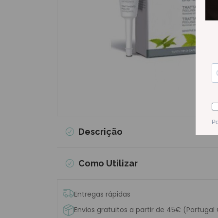
Descrição
Como Utilizar
Entregas rápidas
Envios gratuitos a partir de 45€ (Portugal