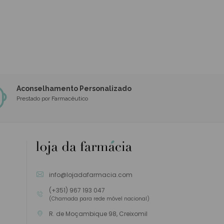
Aconselhamento Personalizado
Prestado por Farmacêutico
info@lojadafarmacia.com
(+351) 967 193 047
(Chamada para rede móvel nacional)
R. de Moçambique 98, Creixomil