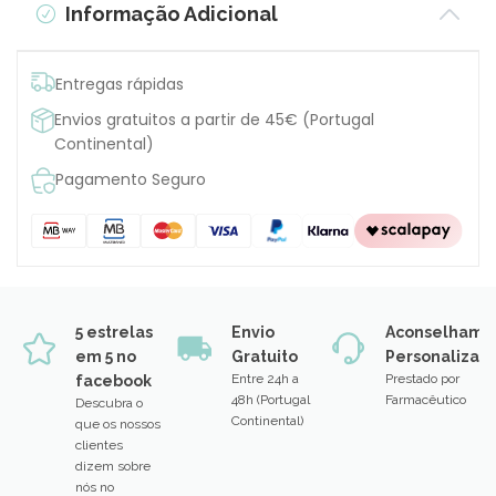
Informação Adicional
Entregas rápidas
Envios gratuitos a partir de 45€ (Portugal
Continental)
Pagamento Seguro
5 estrelas
Envio
Aconselhame
em 5 no
Gratuito
Personalizad
Entre 24h a
Prestado por
facebook
48h (Portugal
Farmacêutico
Descubra o
Continental)
que os nossos
clientes
dizem sobre
nós no