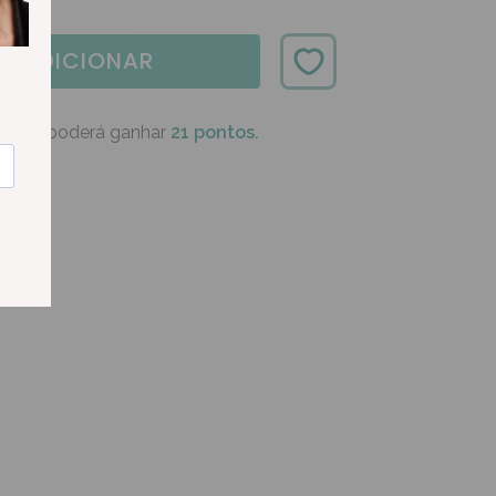
ADICIONAR
oduto poderá ganhar
21 pontos.