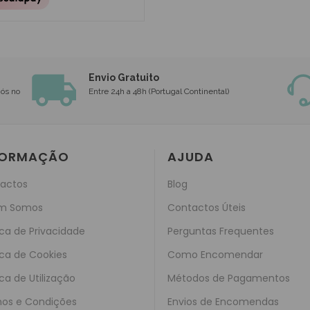
Envio Gratuito
nós no
Entre 24h a 48h (Portugal Continental)
FORMAÇÃO
AJUDA
actos
Blog
m Somos
Contactos Úteis
ica de Privacidade
Perguntas Frequentes
ica de Cookies
Como Encomendar
ica de Utilização
Métodos de Pagamentos
os e Condições
Envios de Encomendas