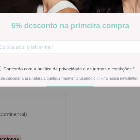
Stock:
Disponível
-
1
+
Na compra deste pr
 Continental)