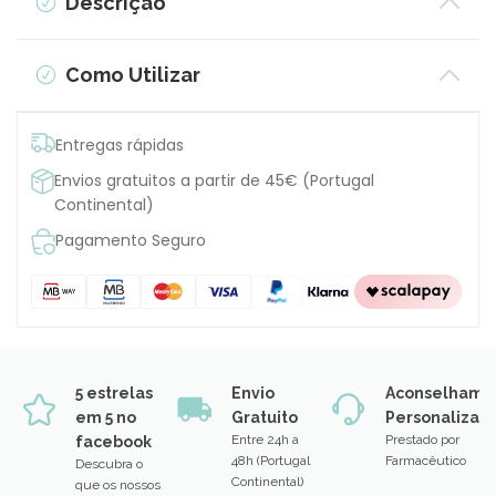
Descrição
Como Utilizar
Entregas rápidas
Envios gratuitos a partir de 45€ (Portugal
Continental)
Pagamento Seguro
5 estrelas
Envio
Aconselhame
em 5 no
Gratuito
Personalizad
Entre 24h a
Prestado por
facebook
48h (Portugal
Farmacêutico
Descubra o
Continental)
que os nossos