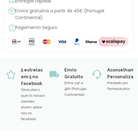
Entregas rápidas
Envios gratuitos a partir de 45€ (Portugal
Continental)
Pagamento Seguro
5 estrelas
Envio
Aconselhame
em 5 no
Gratuito
Personalizad
Entre 24h a
Prestado por
facebook
48h (Portugal
Farmacêutico
Descubra o
Continental)
que os nossos
clientes
dizem sobre
nós no
facebook