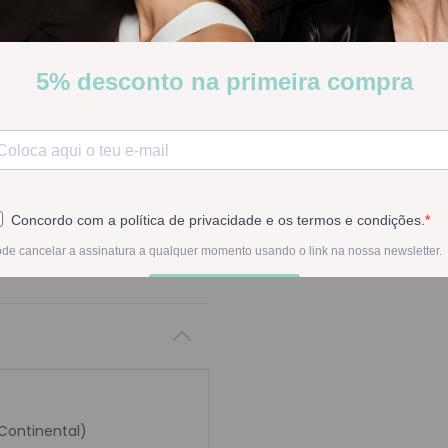
Stock:
Disponível
-
1
+
Na compra deste pr
 Continental)