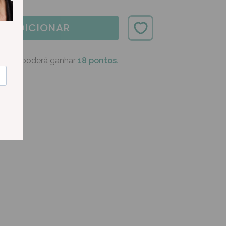
ADICIONAR
oduto poderá ganhar
18 pontos.