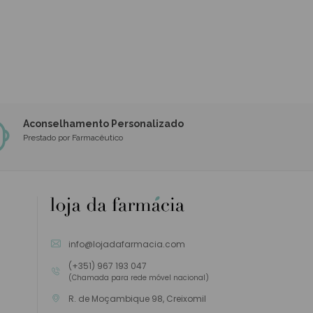
Aconselhamento Personalizado
Prestado por Farmacêutico
info@lojadafarmacia.com
(+351) 967 193 047
(Chamada para rede móvel nacional)
R. de Moçambique 98, Creixomil