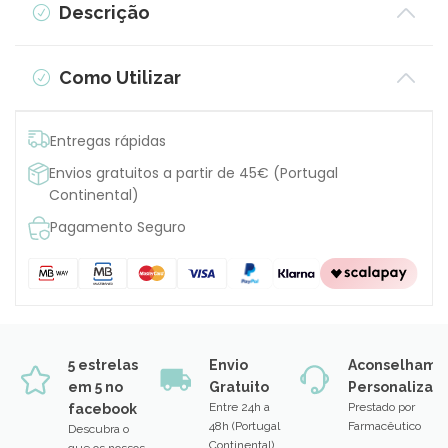
Descrição
Como Utilizar
Entregas rápidas
Envios gratuitos a partir de 45€ (Portugal
Continental)
Pagamento Seguro
5 estrelas
Envio
Aconselhame
em 5 no
Gratuito
Personalizad
Entre 24h a
Prestado por
facebook
48h (Portugal
Farmacêutico
Descubra o
Continental)
que os nossos