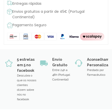
Entregas rápidas
Envios gratuitos a partir de 45€ (Portugal
Continental)
Pagamento Seguro
5 estrelas
Envio
Aconselhame
em 5 no
Gratuito
Personalizad
Entre 24h a
Prestado por
facebook
48h (Portugal
Farmacêutico
Descubra o
Continental)
que os nossos
clientes
dizem sobre
nós no
facebook