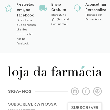
5 estrelas
Envio
Aconselhame
em 5 no
Gratuito
Personalizad
Entre 24h a
Prestado por
facebook
48h (Portugal
Farmacêutico
Descubra o
Continental)
que os nossos
clientes
dizem sobre
nós no
facebook
SIGA-NOS
SUBSCREVER A NOSSA
SUBSCREVER