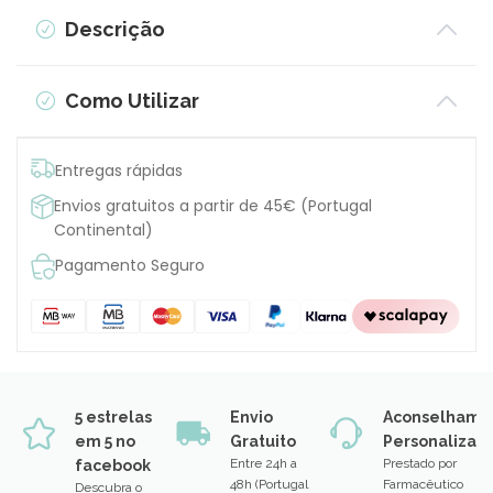
Descrição
Como Utilizar
Entregas rápidas
Envios gratuitos a partir de 45€ (Portugal
Continental)
Pagamento Seguro
5 estrelas
Envio
Aconselhame
em 5 no
Gratuito
Personalizad
Entre 24h a
Prestado por
facebook
48h (Portugal
Farmacêutico
Descubra o