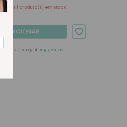
Apenas 1 produto(s) em stock
ADICIONAR
oduto poderá ganhar
9 pontos.