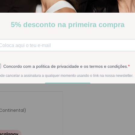
Poucas Unidades
Stock:
Disponível
-
1
+
Na compra deste pr
 Continental)