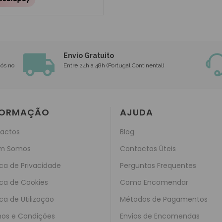
Envio Gratuito
nós no
Entre 24h a 48h (Portugal Continental)
FORMAÇÃO
AJUDA
actos
Blog
m Somos
Contactos Úteis
ica de Privacidade
Perguntas Frequentes
ica de Cookies
Como Encomendar
ica de Utilização
Métodos de Pagamentos
os e Condições
Envios de Encomendas