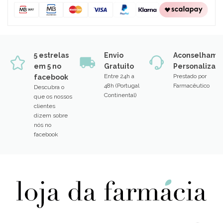
5 estrelas
Envio
Aconselhame
em 5 no
Gratuito
Personalizad
Entre 24h a
Prestado por
facebook
48h (Portugal
Farmacêutico
Descubra o
Continental)
que os nossos
clientes
dizem sobre
nós no
facebook