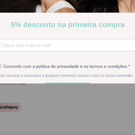
Ch.bri10757000000)
Poucas Unidades
Stock:
Disponível
-
1
+
Na compra deste pr
 Continental)