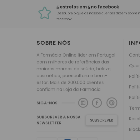
5 estrelas em 5 no facebook
Descubra o que os nossos clientes dizem sobre 
facebook
SOBRE NÓS
IN
A Farmácia Online líder em Portugal
Cont
com milhares de referências das
Que
maiores marcas de saúde, beleza,
cosmética, puericultura e bem-
Polít
estar. Mais de 200.000 clientes
Polít
confiam na Loja da Farmácia.
Polít
SIGA-NOS
Term
SUBSCREVER A NOSSA
Reso
SUBSCREVER
NEWSLETTER
Black