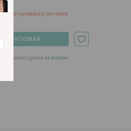
Apenas 1 produto(s) em stock
ADICIONAR
oduto poderá ganhar
12 pontos.