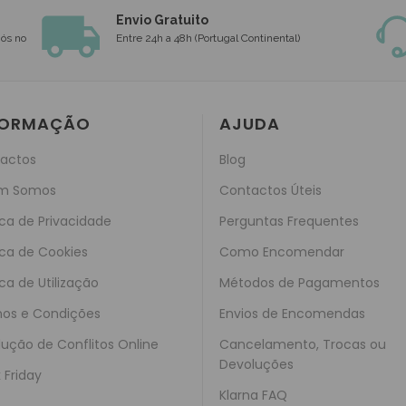
Envio Gratuito
nós no
Entre 24h a 48h (Portugal Continental)
FORMAÇÃO
AJUDA
actos
Blog
m Somos
Contactos Úteis
ica de Privacidade
Perguntas Frequentes
ica de Cookies
Como Encomendar
ica de Utilização
Métodos de Pagamentos
os e Condições
Envios de Encomendas
lução de Conflitos Online
Cancelamento, Trocas ou
Devoluções
 Friday
Klarna FAQ