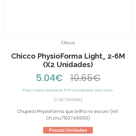
Chicco
Chicco PhysioForma Light_ 2-6M
(x2 Unidades)
5.04€
10.65€
Preço riscado representa PVP recomendado pela marca.
[COD 7260984]
Chupeta PhysioForma que brilha no escuro (ref.
Ch.chu71037410000)
Poucas Unidades