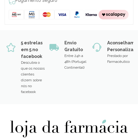
Pagamento Seguro
5 estrelas
Envio
Aconselhame
em 5 no
Gratuito
Personalizad
Entre 24h a
Prestado por
facebook
48h (Portugal
Farmacêutico
Descubra o
Continental)
que os nossos
clientes
dizem sobre
nós no
facebook