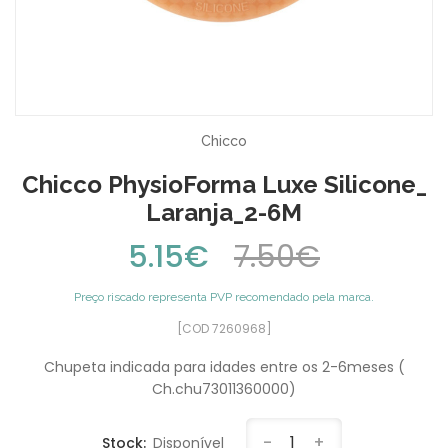
Chicco
Chicco PhysioForma Luxe Silicone_
Laranja_2-6M
5.15€
7.50€
Preço riscado representa PVP recomendado pela marca.
[COD 7260968]
Chupeta indicada para idades entre os 2-6meses (
Ch.chu73011360000)
-
1
+
Stock:
Disponível