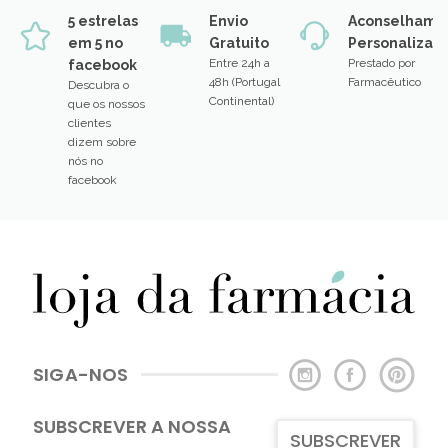
5 estrelas
Envio
Aconselhame
em 5 no
Gratuito
Personalizad
Entre 24h a
Prestado por
facebook
48h (Portugal
Farmacêutico
Descubra o
Continental)
que os nossos
clientes
dizem sobre
nós no
facebook
SIGA-NOS
SUBSCREVER A NOSSA
SUBSCREVER