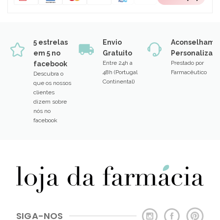
5 estrelas
Envio
Aconselhame
em 5 no
Gratuito
Personalizad
Entre 24h a
Prestado por
facebook
48h (Portugal
Farmacêutico
Descubra o
Continental)
que os nossos
clientes
dizem sobre
nós no
facebook
SIGA-NOS