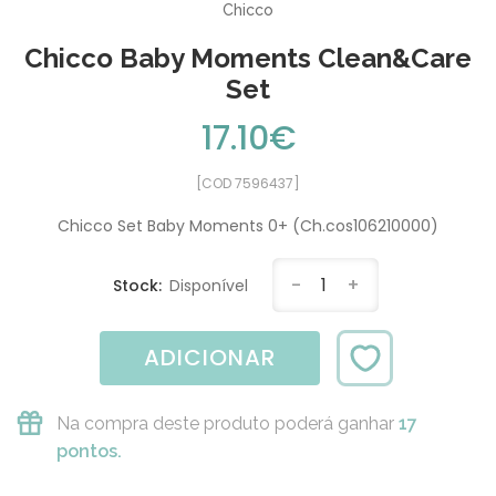
Chicco
Chicco Baby Moments Clean&Care
Set
17.10€
[COD 7596437]
Chicco Set Baby Moments 0+ (Ch.cos106210000)
-
1
+
Stock:
Disponível
ADICIONAR
Na compra deste produto poderá ganhar
17
pontos.