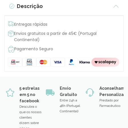
Descrição
Entregas rápidas
Envios gratuitos a partir de 45€ (Portugal
Continental)
Pagamento Seguro
5 estrelas
Envio
Aconselhame
em 5 no
Gratuito
Personalizad
Entre 24h a
Prestado por
facebook
48h (Portugal
Farmacêutico
Descubra o
Continental)
que os nossos
clientes
dizem sobre