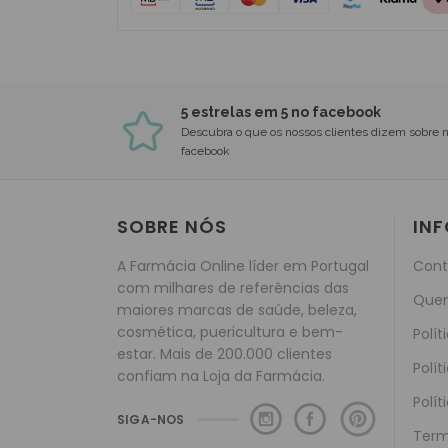
5 estrelas em 5 no facebook
Descubra o que os nossos clientes dizem sobre 
facebook
SOBRE NÓS
IN
A Farmácia Online líder em Portugal
Cont
com milhares de referências das
Que
maiores marcas de saúde, beleza,
cosmética, puericultura e bem-
Polít
estar. Mais de 200.000 clientes
Polít
confiam na Loja da Farmácia.
Polít
SIGA-NOS
Term