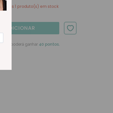
Apenas 1 produto(s) em stock
ADICIONAR
oduto poderá ganhar
40 pontos.