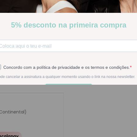
Poucas Unidades
Stock:
Disponível
-
1
+
Na compra deste pr
 Continental)