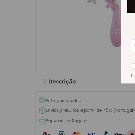
Descrição
Entregas rápidas
Envios gratuitos a partir de 45€ (Portugal
Pagamento Seguro