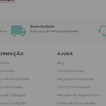
Envio Gratuito
nós no
Entre 24h a 48h (Portugal Continental)
FORMAÇÃO
AJUDA
actos
Blog
m Somos
Contactos Úteis
ica de Privacidade
Perguntas Frequentes
ica de Cookies
Como Encomendar
ica de Utilização
Métodos de Pagamentos
os e Condições
Envios de Encomendas