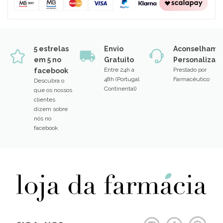
5 estrelas
Envio
Aconselhame
em 5 no
Gratuito
Personalizad
Entre 24h a
Prestado por
facebook
48h (Portugal
Farmacêutico
Descubra o
Continental)
que os nossos
clientes
dizem sobre
nós no
facebook