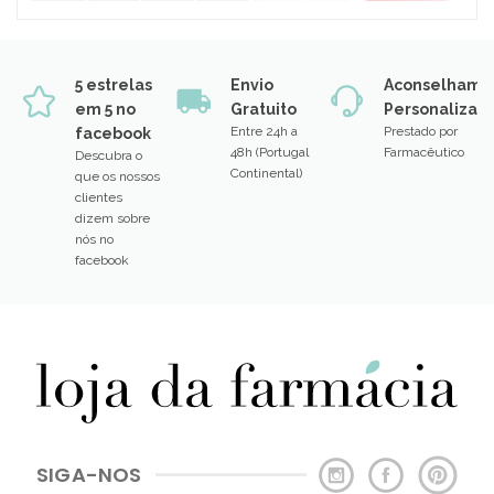
5 estrelas
Envio
Aconselhame
em 5 no
Gratuito
Personalizad
Entre 24h a
Prestado por
facebook
48h (Portugal
Farmacêutico
Descubra o
Continental)
que os nossos
clientes
dizem sobre
nós no
facebook
SIGA-NOS